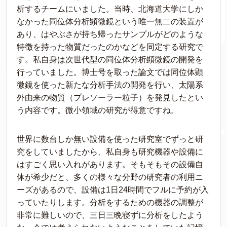
析するチームにいました。当時、北海道大学にしか
なかった同位体分析顕微鏡という唯一無二の装置が
あり、はやぶさが持ち帰ったサンプルがどのような
特徴を持った物質だったのかなどを同定する研究で
す。私自身は次世代型の同位体分析顕微鏡の開発を
行っていました。博士号を取った論文では同位体顕
微鏡を使った新たな分析手法の開発を行い、太陽系
外由来の物質（プレソーラー粒子）を発見したとい
う内容です。微小領域の研究が得意ですね。
世界に数台しか無い設備を使った研究室でずっと研
究をしていましたから、私自身も研究機器や設備に
はすごく思い入れがあります。そもそもその設備自
体が希少だと、多くの様々な分野の研究者の利用ニ
ーズがあるので、設備は1日24時間でフルに予約が入
っていたりします。分析をするための機器の調整が
非常に難しいので、三日三晩寝ずに分析をしたよう