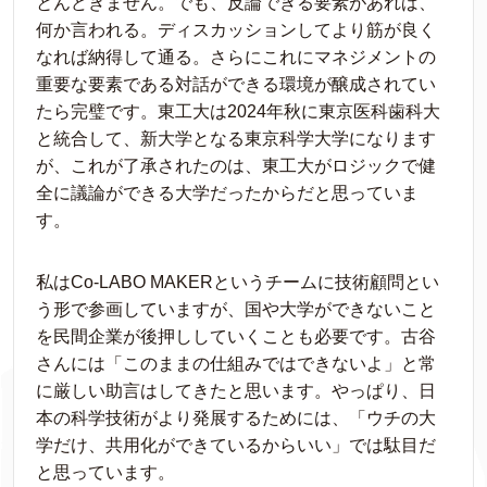
とんどきません。でも、反論できる要素があれば、
何か言われる。ディスカッションしてより筋が良く
なれば納得して通る。さらにこれにマネジメントの
重要な要素である対話ができる環境が醸成されてい
たら完璧です。東工大は2024年秋に東京医科歯科大
と統合して、新大学となる東京科学大学になります
が、これが了承されたのは、東工大がロジックで健
全に議論ができる大学だったからだと思っていま
す。
私はCo-LABO MAKERというチームに技術顧問とい
う形で参画していますが、国や大学ができないこと
を民間企業が後押ししていくことも必要です。古谷
さんには「このままの仕組みではできないよ」と常
に厳しい助言はしてきたと思います。やっぱり、日
本の科学技術がより発展するためには、「ウチの大
学だけ、共用化ができているからいい」では駄目だ
と思っています。