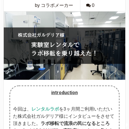
by コラボメーカー
0
introduction
今回は、
レンタルラボ
を3ヶ月間ご利用いただい
た
にインタビューをさせて
株式会社ガルデリア様
頂きました。
ラボ移転で流浪の民になるところ