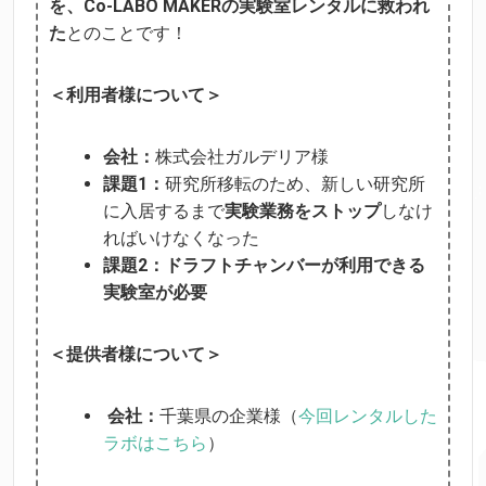
を、Co-LABO MAKERの実験室レンタルに救われ
た
とのことです！
＜利用者様について＞
会社：
株式会社ガルデリア様
課題1：
研究所移転
のため、新しい研究所
に入居するまで
実験業務をストップ
しなけ
ればいけなくなった
課題2：
ドラフトチャンバーが利用できる
実験室が必要
＜提供者様について＞
会社：
千葉県の企業様（
今回レンタルした
ラボはこちら
）